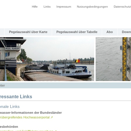
Hilfe
Links
Impressum
Nutzungsbedingungen
Datenschutz
Pegelauswahl über Karte
Pegelauswahl über Tabelle
Abo
Down
tter
eressante Links
onale Links
asser-Informationen der Bundesländer
rübergreifendes Hochwasserportal
↗
esbehörden