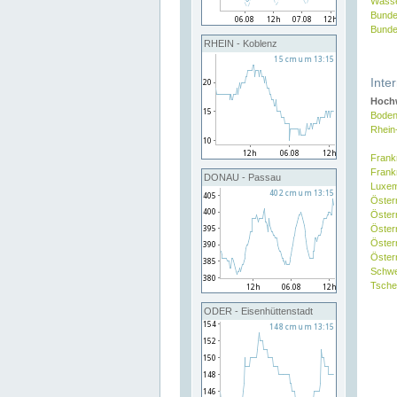
Wasse
Bunde
Bunde
RHEIN - Koblenz
Inte
Hochw
Boden
Rhein
Frank
Frank
DONAU - Passau
Luxe
Öster
Öster
Öster
Öster
Österr
Schw
Tsche
ODER - Eisenhüttenstadt