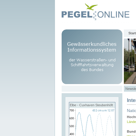
Start
Newsle
Int
Elbe - Cuxhaven Steubenhöft
Nati
Hochw
Lände
Bund