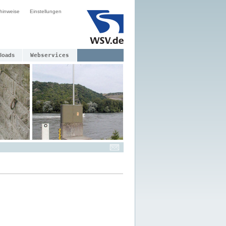
hinweise
Einstellungen
loads
Webservices