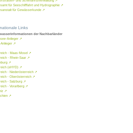
rstraßen- und Schifffahrtsverwaltung
↗
samt für Seeschifffahrt und Hydrographie
↗
sanstalt für Gewässerkunde
↗
rnationale Links
asserinformationen der Nachbarländer
see-Anlieger
↗
-Anlieger
↗
reich - Maas-Mosel
↗
reich - Rhein-Saar
↗
mburg
↗
reich (eHYD)
↗
reich - Niederösterreich
↗
reich - Oberösterreich
↗
reich - Salzburg
↗
eich - Vorarlberg
↗
eiz
↗
chien
↗