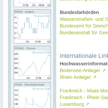
Bundesbehörden
RHEIN - Koblenz
Wasserstraßen- und Sc
Bundesamt für Seesch
Bundesanstalt für G
DONAU - Passau
Internationale Lin
Hochwasserinformat
Bodensee-Anlieger
↗
Rhein-Anlieger
↗
ODER - Eisenhüttenstadt
Frankreich - Maas-Mo
Frankreich - Rhein-Sa
Luxemburg
↗