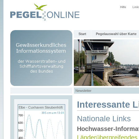
Hilfe
Link
Start
Pegelauswahl über Karte
Newsletter
Interessante L
Elbe - Cuxhaven Steubenhöft
Nationale Links
Hochwasser-Informa
Länderübergreifendes