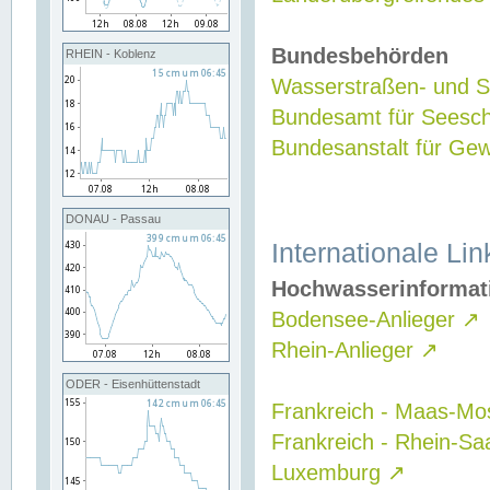
Bundesbehörden
RHEIN - Koblenz
Wasserstraßen- und Sc
Bundesamt für Seesch
Bundesanstalt für G
DONAU - Passau
Internationale Lin
Hochwasserinformat
Bodensee-Anlieger
↗
Rhein-Anlieger
↗
ODER - Eisenhüttenstadt
Frankreich - Maas-Mo
Frankreich - Rhein-Sa
Luxemburg
↗