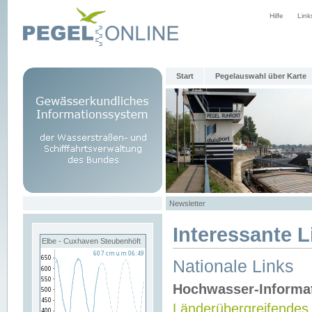
Hilfe
Link
Start
Pegelauswahl über Karte
Newsletter
Interessante L
Elbe - Cuxhaven Steubenhöft
Nationale Links
Hochwasser-Informa
Länderübergreifendes