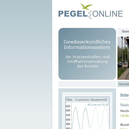
Start
Newsle
Int
Elbe - Cuxhaven Steubenhöft
Nati
Hochw
Lände
Bund