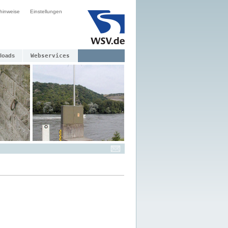
hinweise
Einstellungen
loads
Webservices