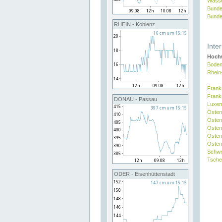
Wasse
Bunde
Bunde
RHEIN - Koblenz
Inte
Hochw
Boden
Rhein
Frank
Frank
DONAU - Passau
Luxe
Öster
Öster
Öster
Öster
Österr
Schw
Tsche
ODER - Eisenhüttenstadt