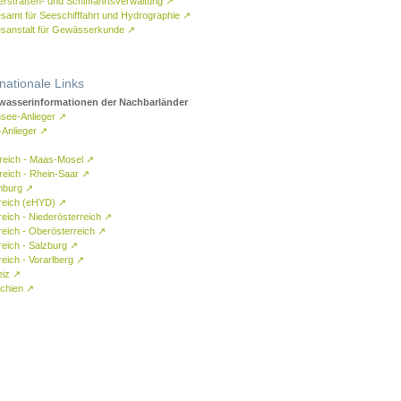
rstraßen- und Schifffahrtsverwaltung
↗
samt für Seeschifffahrt und Hydrographie
↗
sanstalt für Gewässerkunde
↗
rnationale Links
asserinformationen der Nachbarländer
see-Anlieger
↗
-Anlieger
↗
reich - Maas-Mosel
↗
reich - Rhein-Saar
↗
mburg
↗
reich (eHYD)
↗
reich - Niederösterreich
↗
reich - Oberösterreich
↗
reich - Salzburg
↗
eich - Vorarlberg
↗
eiz
↗
chien
↗