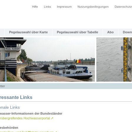
Hilfe
Links
Impressum
Nutzungsbedingungen
Datenschutz
Pegelauswahl über Karte
Pegelauswahl über Tabelle
Abo
Down
tter
eressante Links
onale Links
asser-Informationen der Bundesländer
rübergreifendes Hochwasserportal
↗
esbehörden