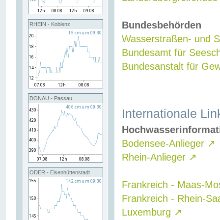
Bundesbehörden
RHEIN - Koblenz
Wasserstraßen- und Sc
Bundesamt für Seesch
Bundesanstalt für G
DONAU - Passau
Internationale Lin
Hochwasserinformat
Bodensee-Anlieger
↗
Rhein-Anlieger
↗
ODER - Eisenhüttenstadt
Frankreich - Maas-Mo
Frankreich - Rhein-Sa
Luxemburg
↗