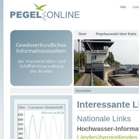
Hilfe
Link
Start
Pegelauswahl über Karte
Newsletter
Interessante L
Elbe - Cuxhaven Steubenhöft
Nationale Links
Hochwasser-Informa
Länderübergreifendes