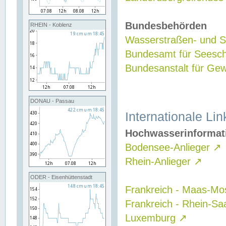
Bundesbehörden
RHEIN - Koblenz
Wasserstraßen- und Sc
Bundesamt für Seesch
Bundesanstalt für G
DONAU - Passau
Internationale Lin
Hochwasserinformat
Bodensee-Anlieger
↗
Rhein-Anlieger
↗
ODER - Eisenhüttenstadt
Frankreich - Maas-Mo
Frankreich - Rhein-Sa
Luxemburg
↗