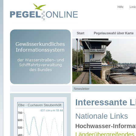
Hilfe
Link
Start
Pegelauswahl über Karte
Newsletter
Interessante L
Elbe - Cuxhaven Steubenhöft
Nationale Links
Hochwasser-Informa
Länderübergreifendes