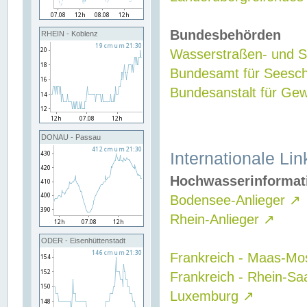
Bundesbehörden
RHEIN - Koblenz
Wasserstraßen- und Sc
Bundesamt für Seesch
Bundesanstalt für G
DONAU - Passau
Internationale Lin
Hochwasserinformat
Bodensee-Anlieger
↗
Rhein-Anlieger
↗
ODER - Eisenhüttenstadt
Frankreich - Maas-Mo
Frankreich - Rhein-Sa
Luxemburg
↗