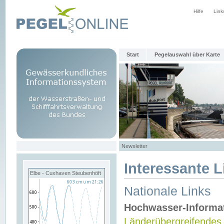
Hilfe
Link
Start
Pegelauswahl über Karte
Newsletter
Interessante L
Elbe - Cuxhaven Steubenhöft
Nationale Links
Hochwasser-Informa
Länderübergreifendes