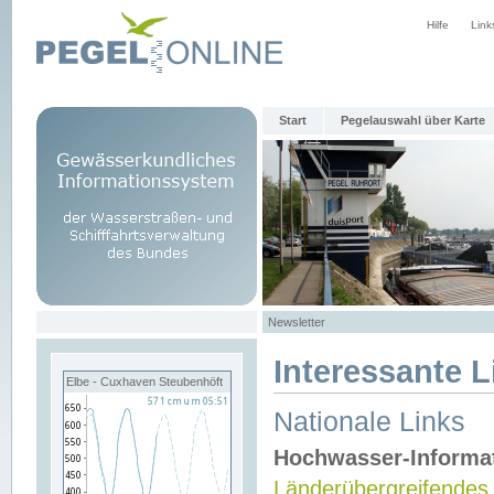
Hilfe
Link
Start
Pegelauswahl über Karte
Newsletter
Interessante L
Elbe - Cuxhaven Steubenhöft
Nationale Links
Hochwasser-Informa
Länderübergreifendes