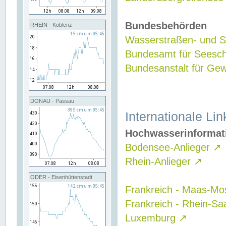
Bundesbehörden
RHEIN - Koblenz
Wasserstraßen- und Sc
Bundesamt für Seesch
Bundesanstalt für G
DONAU - Passau
Internationale Lin
Hochwasserinformat
Bodensee-Anlieger
↗
Rhein-Anlieger
↗
ODER - Eisenhüttenstadt
Frankreich - Maas-Mo
Frankreich - Rhein-Sa
Luxemburg
↗