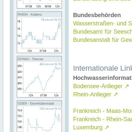
Bundesbehörden
RHEIN - Koblenz
Wasserstraßen- und Sc
Bundesamt für Seesch
Bundesanstalt für G
DONAU - Passau
Internationale Lin
Hochwasserinformat
Bodensee-Anlieger
↗
Rhein-Anlieger
↗
ODER - Eisenhüttenstadt
Frankreich - Maas-Mo
Frankreich - Rhein-Sa
Luxemburg
↗