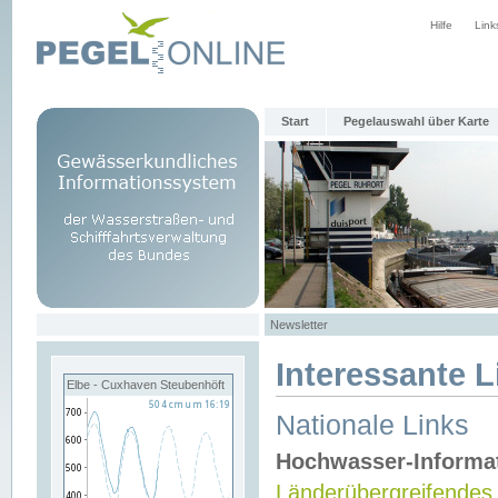
Hilfe
Link
Start
Pegelauswahl über Karte
Newsletter
Interessante L
Elbe - Cuxhaven Steubenhöft
Nationale Links
Hochwasser-Informa
Länderübergreifendes