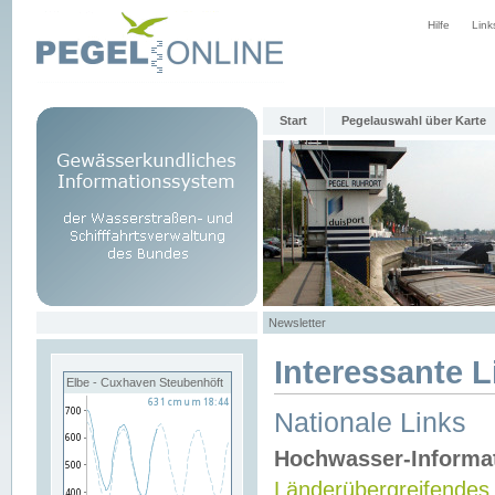
Hilfe
Link
Start
Pegelauswahl über Karte
Newsletter
Interessante L
Elbe - Cuxhaven Steubenhöft
Nationale Links
Hochwasser-Informa
Länderübergreifendes