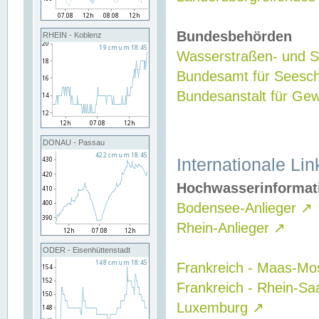
Bundesbehörden
RHEIN - Koblenz
Wasserstraßen- und Sc
Bundesamt für Seesch
Bundesanstalt für G
DONAU - Passau
Internationale Lin
Hochwasserinformat
Bodensee-Anlieger
↗
Rhein-Anlieger
↗
ODER - Eisenhüttenstadt
Frankreich - Maas-Mo
Frankreich - Rhein-Sa
Luxemburg
↗