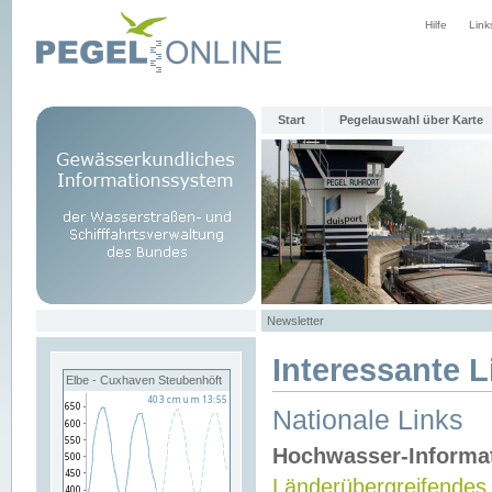
Hilfe
Link
Start
Pegelauswahl über Karte
Newsletter
Interessante L
Elbe - Cuxhaven Steubenhöft
Nationale Links
Hochwasser-Informa
Länderübergreifendes