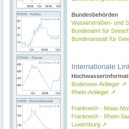
Bundesbehörden
RHEIN - Koblenz
Wasserstraßen- und Sc
Bundesamt für Seesch
Bundesanstalt für G
DONAU - Passau
Internationale Lin
Hochwasserinformat
Bodensee-Anlieger
↗
Rhein-Anlieger
↗
ODER - Eisenhüttenstadt
Frankreich - Maas-Mo
Frankreich - Rhein-Sa
Luxemburg
↗