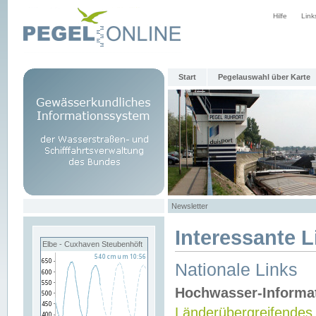
Hilfe
Link
Start
Pegelauswahl über Karte
Newsletter
Interessante L
Elbe - Cuxhaven Steubenhöft
Nationale Links
Hochwasser-Informa
Länderübergreifendes