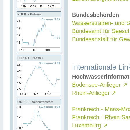
Bundesbehörden
RHEIN - Koblenz
Wasserstraßen- und Sc
Bundesamt für Seesch
Bundesanstalt für G
DONAU - Passau
Internationale Lin
Hochwasserinformat
Bodensee-Anlieger
↗
Rhein-Anlieger
↗
ODER - Eisenhüttenstadt
Frankreich - Maas-Mo
Frankreich - Rhein-Sa
Luxemburg
↗