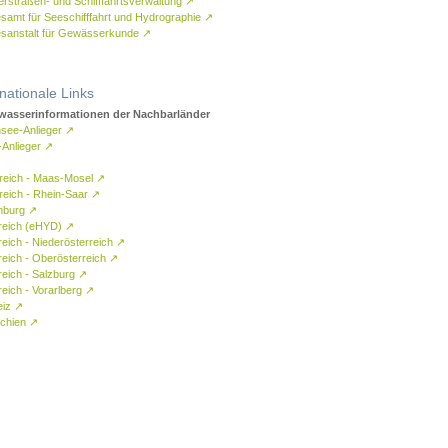
rstraßen- und Schifffahrtsverwaltung
↗
samt für Seeschifffahrt und Hydrographie
↗
sanstalt für Gewässerkunde
↗
rnationale Links
asserinformationen der Nachbarländer
see-Anlieger
↗
-Anlieger
↗
reich - Maas-Mosel
↗
reich - Rhein-Saar
↗
mburg
↗
reich (eHYD)
↗
reich - Niederösterreich
↗
reich - Oberösterreich
↗
reich - Salzburg
↗
eich - Vorarlberg
↗
eiz
↗
chien
↗