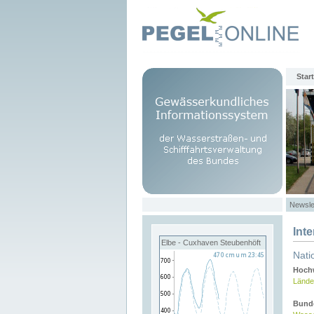
Start
Newsle
Int
Elbe - Cuxhaven Steubenhöft
Nati
Hochw
Lände
Bund