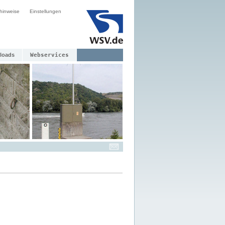
hinweise
Einstellungen
loads
Webservices