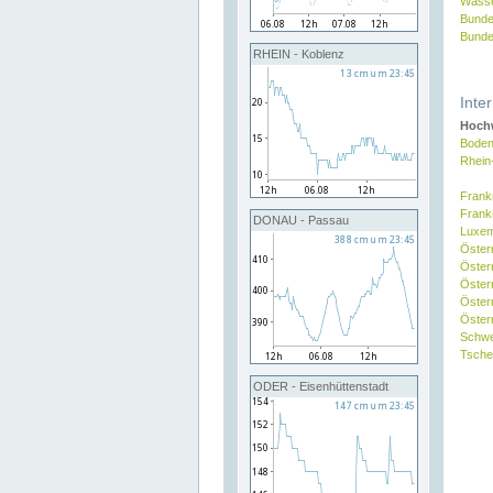
Wasse
Bunde
Bunde
RHEIN - Koblenz
Inte
Hochw
Boden
Rhein
Frank
Frank
DONAU - Passau
Luxe
Öster
Öster
Öster
Öster
Österr
Schw
Tsche
ODER - Eisenhüttenstadt