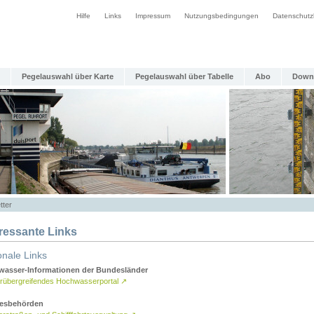
Hilfe
Links
Impressum
Nutzungsbedingungen
Datenschutz
Pegelauswahl über Karte
Pegelauswahl über Tabelle
Abo
Down
tter
eressante Links
onale Links
asser-Informationen der Bundesländer
rübergreifendes Hochwasserportal
↗
esbehörden