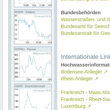
Bundesbehörden
RHEIN - Koblenz
Wasserstraßen- und Sc
Bundesamt für Seesch
Bundesanstalt für G
DONAU - Passau
Internationale Lin
Hochwasserinformat
Bodensee-Anlieger
↗
Rhein-Anlieger
↗
ODER - Eisenhüttenstadt
Frankreich - Maas-Mo
Frankreich - Rhein-Sa
Luxemburg
↗