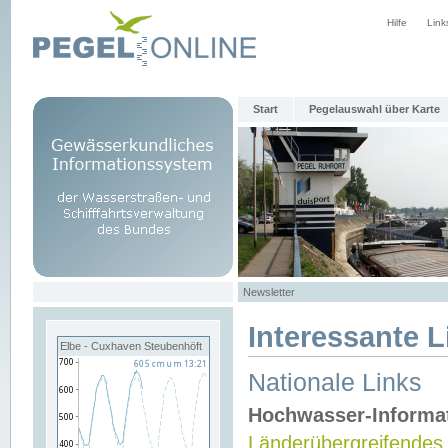
Hilfe
Link
Start
Pegelauswahl über Karte
Newsletter
Interessante L
Elbe - Cuxhaven Steubenhöft
Nationale Links
Hochwasser-Informa
Länderübergreifendes