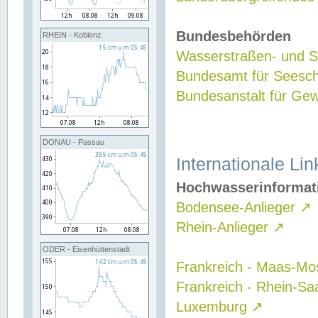
Bundesbehörden
RHEIN - Koblenz
Wasserstraßen- und Sc
Bundesamt für Seesch
Bundesanstalt für G
DONAU - Passau
Internationale Lin
Hochwasserinformat
Bodensee-Anlieger
↗
Rhein-Anlieger
↗
ODER - Eisenhüttenstadt
Frankreich - Maas-Mo
Frankreich - Rhein-Sa
Luxemburg
↗