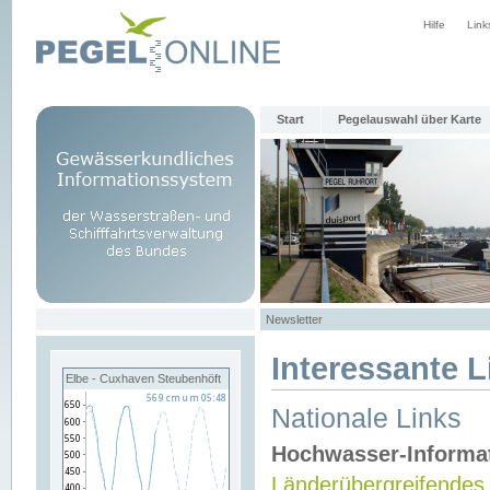
Hilfe
Link
Start
Pegelauswahl über Karte
Newsletter
Interessante L
Elbe - Cuxhaven Steubenhöft
Nationale Links
Hochwasser-Informa
Länderübergreifendes