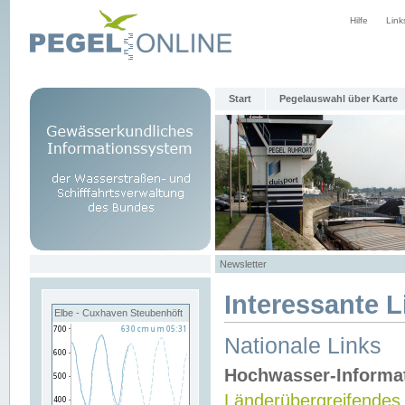
Hilfe
Link
Start
Pegelauswahl über Karte
Newsletter
Interessante L
Elbe - Cuxhaven Steubenhöft
Nationale Links
Hochwasser-Informa
Länderübergreifendes