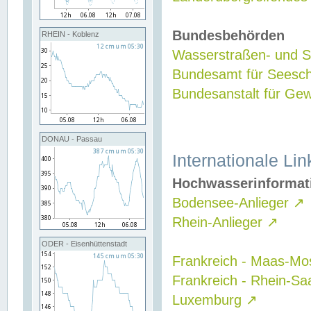
Bundesbehörden
RHEIN - Koblenz
Wasserstraßen- und Sc
Bundesamt für Seesch
Bundesanstalt für G
DONAU - Passau
Internationale Lin
Hochwasserinformat
Bodensee-Anlieger
↗
Rhein-Anlieger
↗
ODER - Eisenhüttenstadt
Frankreich - Maas-Mo
Frankreich - Rhein-Sa
Luxemburg
↗