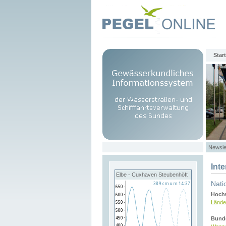
Start
Newsle
Int
Elbe - Cuxhaven Steubenhöft
Nati
Hochw
Lände
Bund