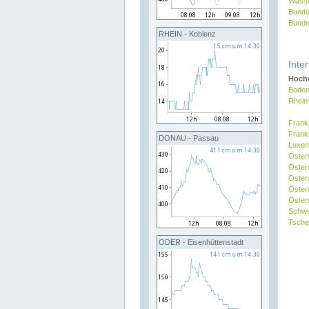
Wasse
Bunde
Bunde
RHEIN - Koblenz
Inte
Hochw
Boden
Rhein
Frank
Frank
DONAU - Passau
Luxe
Öster
Öster
Öster
Öster
Österr
Schw
Tsche
ODER - Eisenhüttenstadt