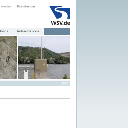
hinweise
Einstellungen
loads
Webservices