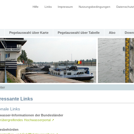
Hilfe
Links
Impressum
Nutzungsbedingungen
Datenschutz
Pegelauswahl über Karte
Pegelauswahl über Tabelle
Abo
Down
tter
eressante Links
onale Links
asser-Informationen der Bundesländer
rübergreifendes Hochwasserportal
↗
esbehörden