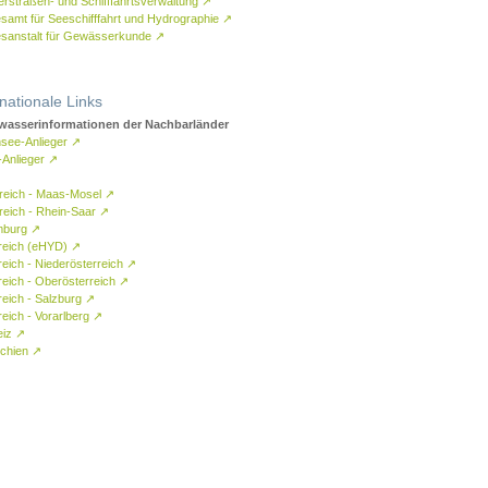
rstraßen- und Schifffahrtsverwaltung
↗
samt für Seeschifffahrt und Hydrographie
↗
sanstalt für Gewässerkunde
↗
rnationale Links
asserinformationen der Nachbarländer
see-Anlieger
↗
-Anlieger
↗
reich - Maas-Mosel
↗
reich - Rhein-Saar
↗
mburg
↗
reich (eHYD)
↗
reich - Niederösterreich
↗
reich - Oberösterreich
↗
reich - Salzburg
↗
eich - Vorarlberg
↗
eiz
↗
chien
↗