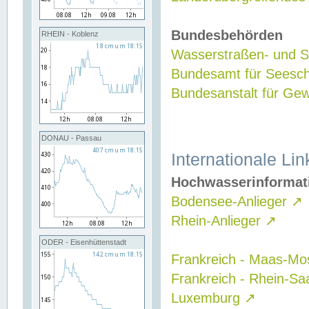
Bundesbehörden
RHEIN - Koblenz
Wasserstraßen- und Sc
Bundesamt für Seesch
Bundesanstalt für G
DONAU - Passau
Internationale Lin
Hochwasserinformat
Bodensee-Anlieger
↗
Rhein-Anlieger
↗
ODER - Eisenhüttenstadt
Frankreich - Maas-Mo
Frankreich - Rhein-Sa
Luxemburg
↗