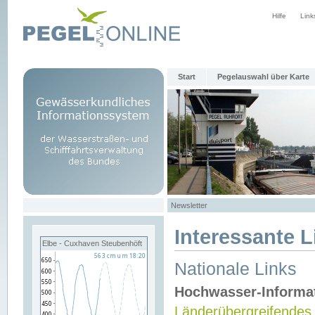
Hilfe
Link
Start
Pegelauswahl über Karte
Newsletter
Interessante L
Elbe - Cuxhaven Steubenhöft
Nationale Links
Hochwasser-Informa
Länderübergreifendes