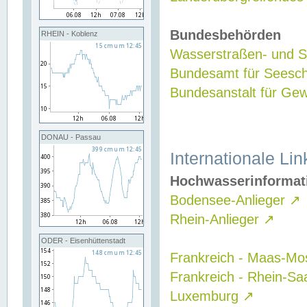
Bundesbehörden
RHEIN - Koblenz
Wasserstraßen- und Sc
Bundesamt für Seesch
Bundesanstalt für G
DONAU - Passau
Internationale Lin
Hochwasserinformat
Bodensee-Anlieger
↗
Rhein-Anlieger
↗
ODER - Eisenhüttenstadt
Frankreich - Maas-Mo
Frankreich - Rhein-Sa
Luxemburg
↗