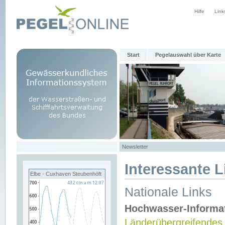
Hilfe
Link
Start
Pegelauswahl über Karte
Newsletter
Interessante L
Elbe - Cuxhaven Steubenhöft
Nationale Links
Hochwasser-Informa
Länderübergreifendes