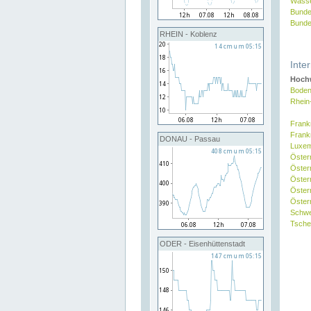
Wasse
Bunde
Bunde
RHEIN - Koblenz
Inte
Hochw
Boden
Rhein
Frank
Frank
DONAU - Passau
Luxe
Öster
Öster
Öster
Öster
Österr
Schw
Tsche
ODER - Eisenhüttenstadt