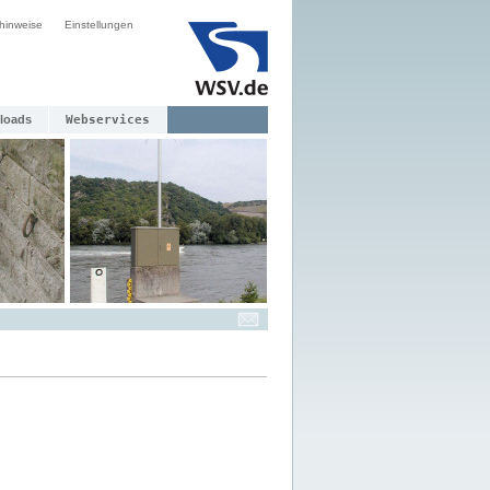
hinweise
Einstellungen
loads
Webservices