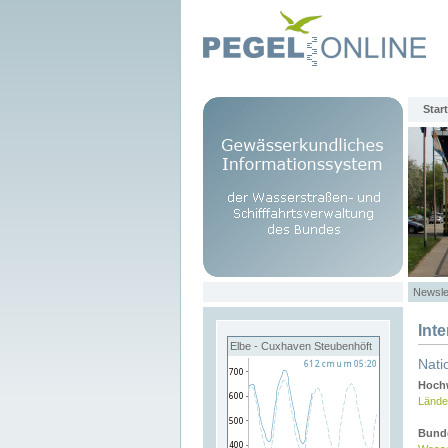
Start
Newsle
Int
Elbe - Cuxhaven Steubenhöft
Nati
Hochw
Lände
Bund