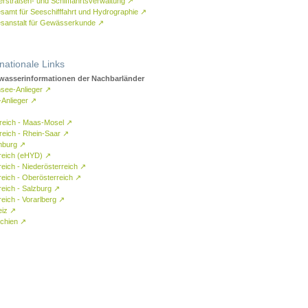
rstraßen- und Schifffahrtsverwaltung
↗
samt für Seeschifffahrt und Hydrographie
↗
sanstalt für Gewässerkunde
↗
rnationale Links
asserinformationen der Nachbarländer
see-Anlieger
↗
-Anlieger
↗
reich - Maas-Mosel
↗
reich - Rhein-Saar
↗
mburg
↗
reich (eHYD)
↗
reich - Niederösterreich
↗
reich - Oberösterreich
↗
reich - Salzburg
↗
eich - Vorarlberg
↗
eiz
↗
chien
↗