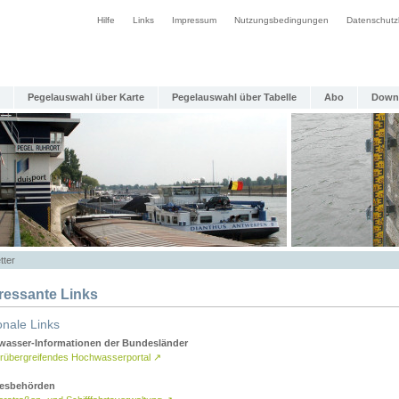
Hilfe
Links
Impressum
Nutzungsbedingungen
Datenschutz
Pegelauswahl über Karte
Pegelauswahl über Tabelle
Abo
Down
tter
eressante Links
onale Links
asser-Informationen der Bundesländer
rübergreifendes Hochwasserportal
↗
esbehörden