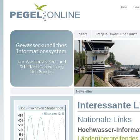
Hilfe
Link
Start
Pegelauswahl über Karte
Newsletter
Interessante L
Elbe - Cuxhaven Steubenhöft
Nationale Links
Hochwasser-Informa
Länderübergreifendes