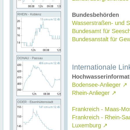
Bundesbehörden
RHEIN - Koblenz
Wasserstraßen- und Sc
Bundesamt für Seesch
Bundesanstalt für G
DONAU - Passau
Internationale Lin
Hochwasserinformat
Bodensee-Anlieger
↗
Rhein-Anlieger
↗
ODER - Eisenhüttenstadt
Frankreich - Maas-Mo
Frankreich - Rhein-Sa
Luxemburg
↗