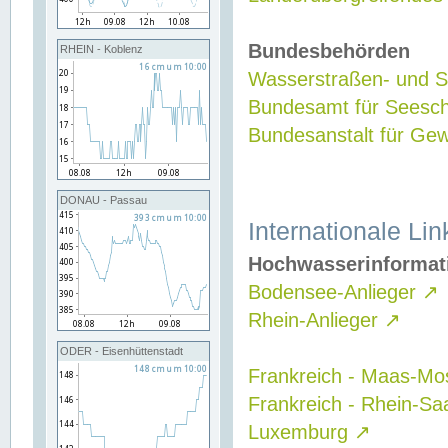
Bundesbehörden
RHEIN - Koblenz
Wasserstraßen- und Sc
Bundesamt für Seesch
Bundesanstalt für G
DONAU - Passau
Internationale Lin
Hochwasserinformat
Bodensee-Anlieger
↗
Rhein-Anlieger
↗
ODER - Eisenhüttenstadt
Frankreich - Maas-Mo
Frankreich - Rhein-Sa
Luxemburg
↗