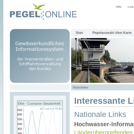
Hilfe
Link
Start
Pegelauswahl über Karte
Newsletter
Interessante L
Elbe - Cuxhaven Steubenhöft
Nationale Links
Hochwasser-Informa
Länderübergreifendes