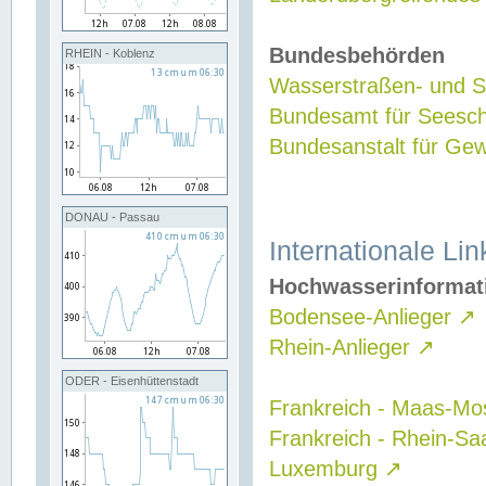
Bundesbehörden
RHEIN - Koblenz
Wasserstraßen- und Sc
Bundesamt für Seesch
Bundesanstalt für G
DONAU - Passau
Internationale Lin
Hochwasserinformat
Bodensee-Anlieger
↗
Rhein-Anlieger
↗
ODER - Eisenhüttenstadt
Frankreich - Maas-Mo
Frankreich - Rhein-Sa
Luxemburg
↗