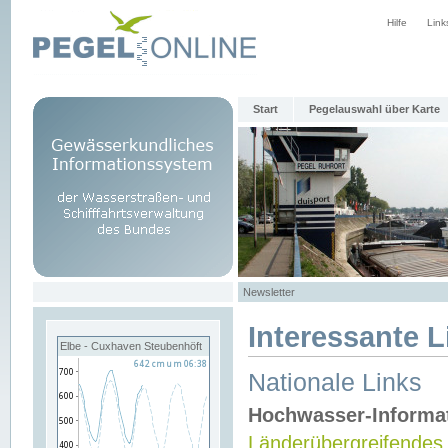
Hilfe
Link
Start
Pegelauswahl über Karte
Newsletter
Interessante L
Elbe - Cuxhaven Steubenhöft
Nationale Links
Hochwasser-Informa
Länderübergreifendes