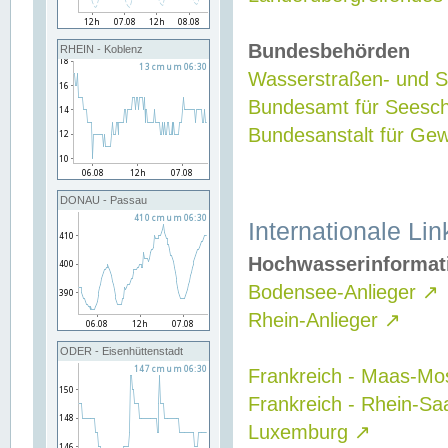
Bundesbehörden
RHEIN - Koblenz
Wasserstraßen- und Sc
Bundesamt für Seesch
Bundesanstalt für G
DONAU - Passau
Internationale Lin
Hochwasserinformat
Bodensee-Anlieger
↗
Rhein-Anlieger
↗
ODER - Eisenhüttenstadt
Frankreich - Maas-Mo
Frankreich - Rhein-Sa
Luxemburg
↗