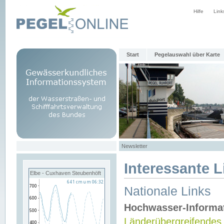
Hilfe
Link
Start
Pegelauswahl über Karte
Newsletter
Interessante L
Elbe - Cuxhaven Steubenhöft
Nationale Links
Hochwasser-Informa
Länderübergreifendes