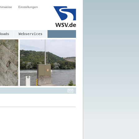
hinweise
Einstellungen
loads
Webservices