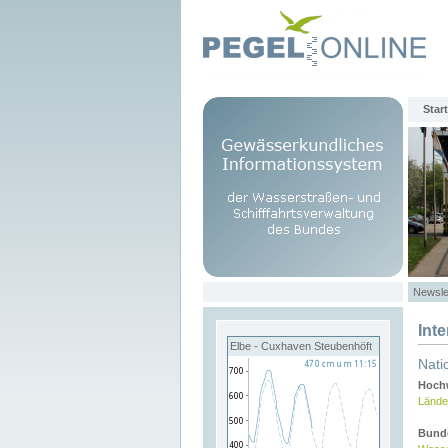
Start
Newsle
Int
Elbe - Cuxhaven Steubenhöft
Nati
Hochw
Lände
Bund