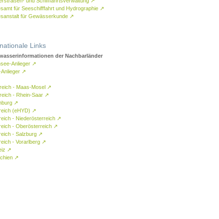
rstraßen- und Schifffahrtsverwaltung
↗
samt für Seeschifffahrt und Hydrographie
↗
sanstalt für Gewässerkunde
↗
rnationale Links
asserinformationen der Nachbarländer
see-Anlieger
↗
-Anlieger
↗
reich - Maas-Mosel
↗
reich - Rhein-Saar
↗
mburg
↗
reich (eHYD)
↗
reich - Niederösterreich
↗
reich - Oberösterreich
↗
reich - Salzburg
↗
eich - Vorarlberg
↗
eiz
↗
chien
↗