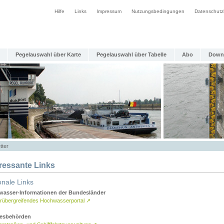
Hilfe
Links
Impressum
Nutzungsbedingungen
Datenschutz
Pegelauswahl über Karte
Pegelauswahl über Tabelle
Abo
Down
tter
eressante Links
onale Links
asser-Informationen der Bundesländer
rübergreifendes Hochwasserportal
↗
esbehörden