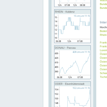
Wasse
Bunde
Bunde
RHEIN - Koblenz
Inte
Hochw
Boden
Rhein
Frank
Frank
DONAU - Passau
Luxe
Öster
Öster
Öster
Öster
Österr
Schw
Tsche
ODER - Eisenhüttenstadt