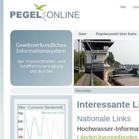
Hilfe
Link
Start
Pegelauswahl über Karte
Newsletter
Interessante L
Elbe - Cuxhaven Steubenhöft
Nationale Links
Hochwasser-Informa
Länderübergreifendes