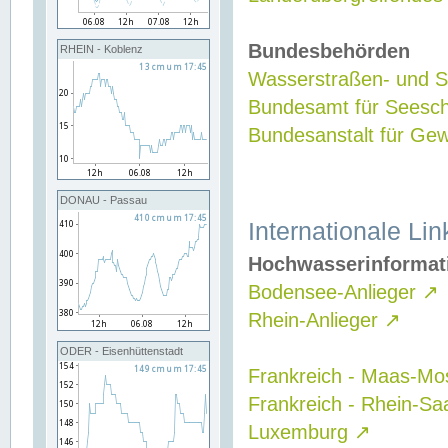
Bundesbehörden
RHEIN - Koblenz
Wasserstraßen- und Sc
Bundesamt für Seesch
Bundesanstalt für G
DONAU - Passau
Internationale Lin
Hochwasserinformat
Bodensee-Anlieger
↗
Rhein-Anlieger
↗
ODER - Eisenhüttenstadt
Frankreich - Maas-Mo
Frankreich - Rhein-Sa
Luxemburg
↗