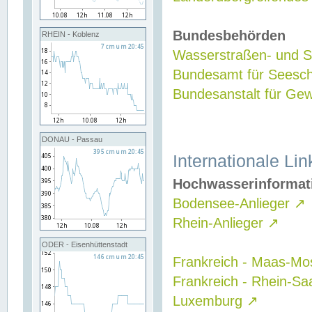
Bundesbehörden
RHEIN - Koblenz
Wasserstraßen- und Sc
Bundesamt für Seesch
Bundesanstalt für G
DONAU - Passau
Internationale Lin
Hochwasserinformat
Bodensee-Anlieger
↗
Rhein-Anlieger
↗
ODER - Eisenhüttenstadt
Frankreich - Maas-Mo
Frankreich - Rhein-Sa
Luxemburg
↗