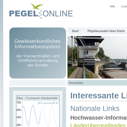
Hilfe
Link
Start
Pegelauswahl über Karte
Newsletter
Interessante L
Elbe - Cuxhaven Steubenhöft
Nationale Links
Hochwasser-Informa
Länderübergreifendes