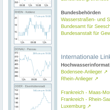
Bundesbehörden
RHEIN - Koblenz
Wasserstraßen- und Sc
Bundesamt für Seesch
Bundesanstalt für G
DONAU - Passau
Internationale Lin
Hochwasserinformat
Bodensee-Anlieger
↗
Rhein-Anlieger
↗
ODER - Eisenhüttenstadt
Frankreich - Maas-Mo
Frankreich - Rhein-Sa
Luxemburg
↗