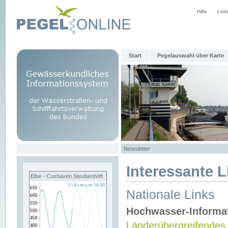
Hilfe
Link
Start
Pegelauswahl über Karte
Newsletter
Interessante L
Elbe - Cuxhaven Steubenhöft
Nationale Links
Hochwasser-Informa
Länderübergreifendes