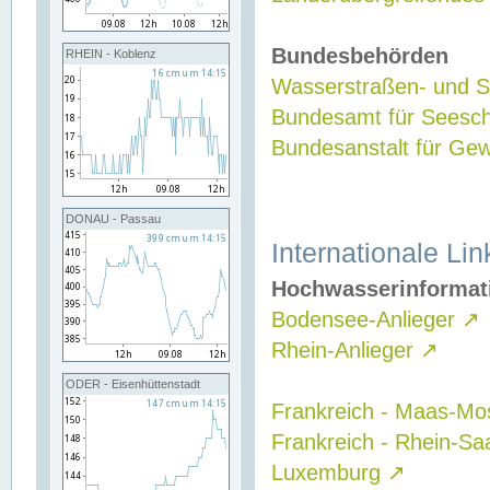
Bundesbehörden
RHEIN - Koblenz
Wasserstraßen- und Sc
Bundesamt für Seesch
Bundesanstalt für G
DONAU - Passau
Internationale Lin
Hochwasserinformat
Bodensee-Anlieger
↗
Rhein-Anlieger
↗
ODER - Eisenhüttenstadt
Frankreich - Maas-Mo
Frankreich - Rhein-Sa
Luxemburg
↗