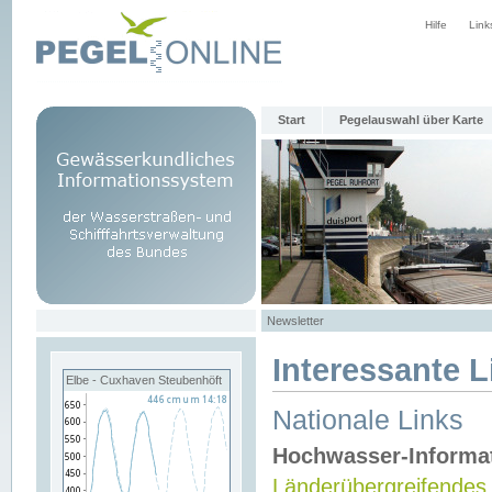
Hilfe
Link
Start
Pegelauswahl über Karte
Newsletter
Interessante L
Elbe - Cuxhaven Steubenhöft
Nationale Links
Hochwasser-Informa
Länderübergreifendes