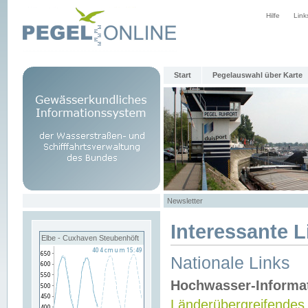
Hilfe
Link
Start
Pegelauswahl über Karte
Newsletter
Interessante L
Elbe - Cuxhaven Steubenhöft
Nationale Links
Hochwasser-Informa
Länderübergreifendes