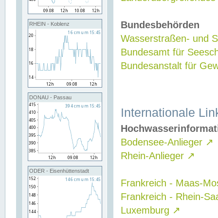
Bundesbehörden
RHEIN - Koblenz
Wasserstraßen- und Sc
Bundesamt für Seesch
Bundesanstalt für G
DONAU - Passau
Internationale Lin
Hochwasserinformat
Bodensee-Anlieger
↗
Rhein-Anlieger
↗
ODER - Eisenhüttenstadt
Frankreich - Maas-Mo
Frankreich - Rhein-Sa
Luxemburg
↗