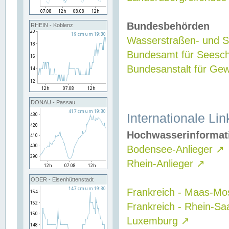
Bundesbehörden
RHEIN - Koblenz
Wasserstraßen- und Sc
Bundesamt für Seesch
Bundesanstalt für G
DONAU - Passau
Internationale Lin
Hochwasserinformat
Bodensee-Anlieger
↗
Rhein-Anlieger
↗
ODER - Eisenhüttenstadt
Frankreich - Maas-Mo
Frankreich - Rhein-Sa
Luxemburg
↗