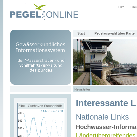
Hilfe
Link
Start
Pegelauswahl über Karte
Newsletter
Interessante L
Elbe - Cuxhaven Steubenhöft
Nationale Links
Hochwasser-Informa
Länderübergreifendes