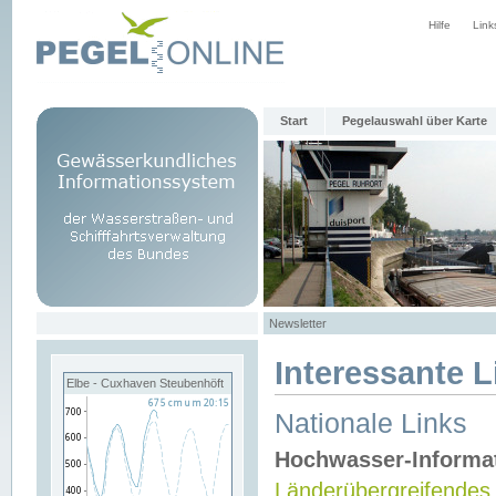
Hilfe
Link
Start
Pegelauswahl über Karte
Newsletter
Interessante L
Elbe - Cuxhaven Steubenhöft
Nationale Links
Hochwasser-Informa
Länderübergreifendes