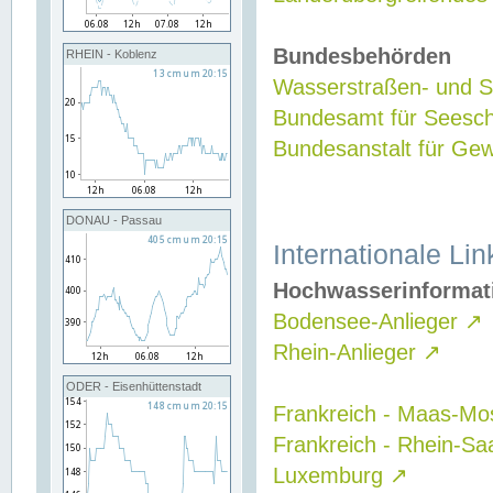
Bundesbehörden
RHEIN - Koblenz
Wasserstraßen- und Sc
Bundesamt für Seesch
Bundesanstalt für G
DONAU - Passau
Internationale Lin
Hochwasserinformat
Bodensee-Anlieger
↗
Rhein-Anlieger
↗
ODER - Eisenhüttenstadt
Frankreich - Maas-Mo
Frankreich - Rhein-Sa
Luxemburg
↗