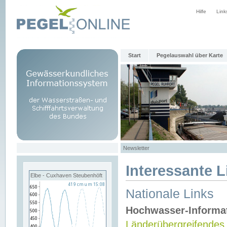
Hilfe
Link
Start
Pegelauswahl über Karte
Newsletter
Interessante L
Elbe - Cuxhaven Steubenhöft
Nationale Links
Hochwasser-Informa
Länderübergreifendes