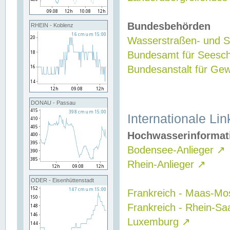
Bundesbehörden
RHEIN - Koblenz
Wasserstraßen- und Sc
Bundesamt für Seesch
Bundesanstalt für G
DONAU - Passau
Internationale Lin
Hochwasserinformat
Bodensee-Anlieger
↗
Rhein-Anlieger
↗
ODER - Eisenhüttenstadt
Frankreich - Maas-Mo
Frankreich - Rhein-Sa
Luxemburg
↗