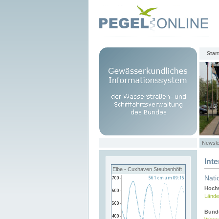
Start
Newsle
Int
Elbe - Cuxhaven Steubenhöft
Nati
Hochw
Lände
Bund