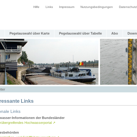
Hilfe
Links
Impressum
Nutzungsbedingungen
Datenschutz
Pegelauswahl über Karte
Pegelauswahl über Tabelle
Abo
Down
tter
eressante Links
onale Links
asser-Informationen der Bundesländer
rübergreifendes Hochwasserportal
↗
esbehörden