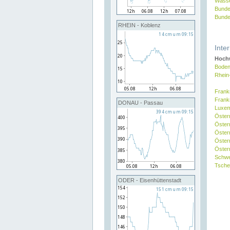
Wasse
Bunde
Bunde
RHEIN - Koblenz
Inte
Hochw
Boden
Rhein
Frank
Frank
DONAU - Passau
Luxe
Öster
Öster
Öster
Öster
Österr
Schw
Tsche
ODER - Eisenhüttenstadt