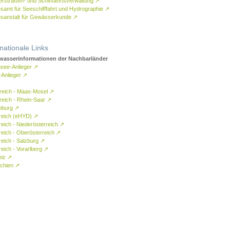
rstraßen- und Schifffahrtsverwaltung
↗
samt für Seeschifffahrt und Hydrographie
↗
sanstalt für Gewässerkunde
↗
rnationale Links
asserinformationen der Nachbarländer
see-Anlieger
↗
-Anlieger
↗
reich - Maas-Mosel
↗
reich - Rhein-Saar
↗
mburg
↗
reich (eHYD)
↗
reich - Niederösterreich
↗
reich - Oberösterreich
↗
reich - Salzburg
↗
eich - Vorarlberg
↗
eiz
↗
chien
↗