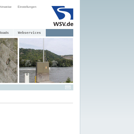
hinweise
Einstellungen
loads
Webservices