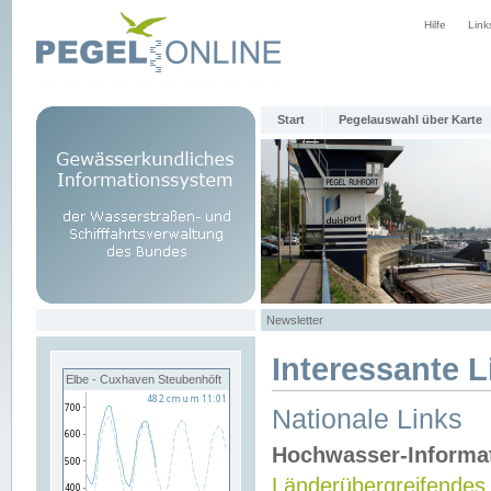
Hilfe
Link
Start
Pegelauswahl über Karte
Newsletter
Interessante L
Elbe - Cuxhaven Steubenhöft
Nationale Links
Hochwasser-Informa
Länderübergreifendes