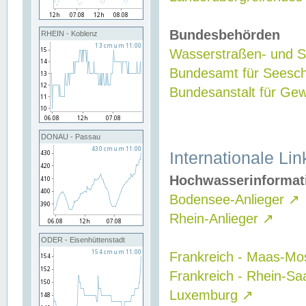
Bundesbehörden
RHEIN - Koblenz
Wasserstraßen- und Sc
Bundesamt für Seesch
Bundesanstalt für G
DONAU - Passau
Internationale Lin
Hochwasserinformat
Bodensee-Anlieger
↗
Rhein-Anlieger
↗
ODER - Eisenhüttenstadt
Frankreich - Maas-Mo
Frankreich - Rhein-Sa
Luxemburg
↗