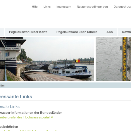
Hilfe
Links
Impressum
Nutzungsbedingungen
Datenschutz
Pegelauswahl über Karte
Pegelauswahl über Tabelle
Abo
Down
tter
eressante Links
onale Links
asser-Informationen der Bundesländer
rübergreifendes Hochwasserportal
↗
esbehörden