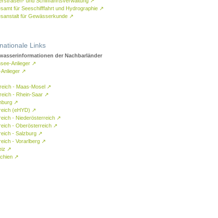
rstraßen- und Schifffahrtsverwaltung
↗
samt für Seeschifffahrt und Hydrographie
↗
sanstalt für Gewässerkunde
↗
rnationale Links
asserinformationen der Nachbarländer
see-Anlieger
↗
-Anlieger
↗
reich - Maas-Mosel
↗
reich - Rhein-Saar
↗
mburg
↗
reich (eHYD)
↗
reich - Niederösterreich
↗
reich - Oberösterreich
↗
reich - Salzburg
↗
eich - Vorarlberg
↗
eiz
↗
chien
↗