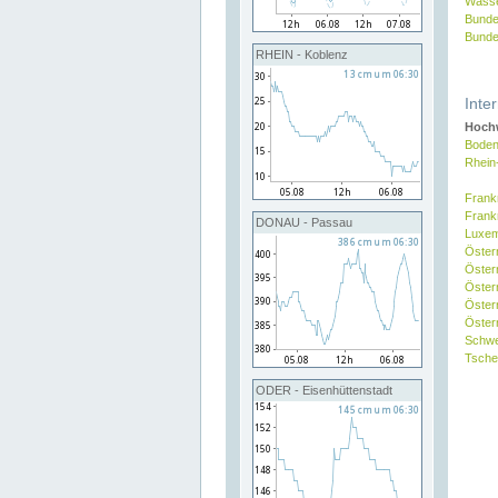
Wasse
Bunde
Bunde
RHEIN - Koblenz
Inte
Hochw
Boden
Rhein
Frank
Frank
DONAU - Passau
Luxe
Öster
Öster
Öster
Öster
Österr
Schw
Tsche
ODER - Eisenhüttenstadt