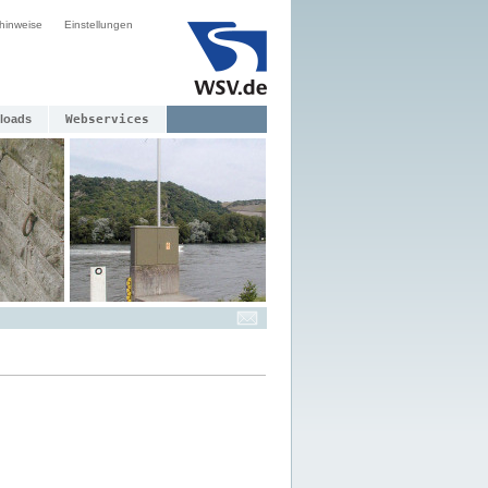
hinweise
Einstellungen
loads
Webservices