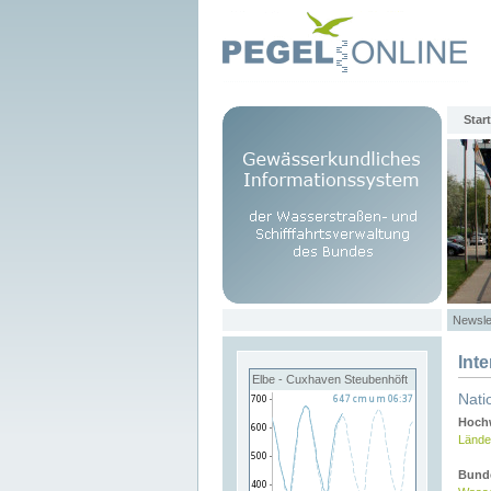
Start
Newsle
Int
Elbe - Cuxhaven Steubenhöft
Nati
Hochw
Lände
Bund