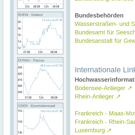
Bundesbehörden
RHEIN - Koblenz
Wasserstraßen- und Sc
Bundesamt für Seesch
Bundesanstalt für G
DONAU - Passau
Internationale Lin
Hochwasserinformat
Bodensee-Anlieger
↗
Rhein-Anlieger
↗
ODER - Eisenhüttenstadt
Frankreich - Maas-Mo
Frankreich - Rhein-Sa
Luxemburg
↗