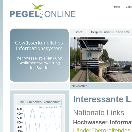
Hilfe
Link
Start
Pegelauswahl über Karte
Newsletter
Interessante L
Elbe - Cuxhaven Steubenhöft
Nationale Links
Hochwasser-Informa
Länderübergreifendes