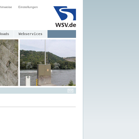
hinweise
Einstellungen
loads
Webservices