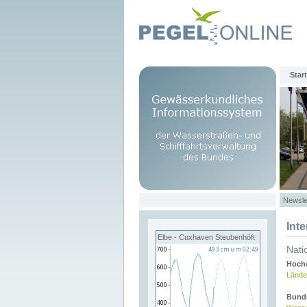
Start
Newsle
Int
Elbe - Cuxhaven Steubenhöft
Nati
Hochw
Lände
Bund