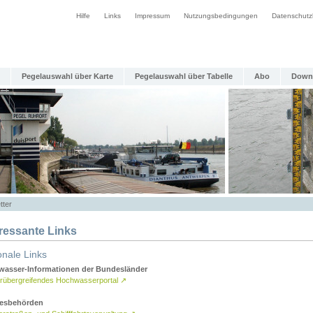
Hilfe
Links
Impressum
Nutzungsbedingungen
Datenschutz
Pegelauswahl über Karte
Pegelauswahl über Tabelle
Abo
Down
tter
eressante Links
onale Links
asser-Informationen der Bundesländer
rübergreifendes Hochwasserportal
↗
esbehörden