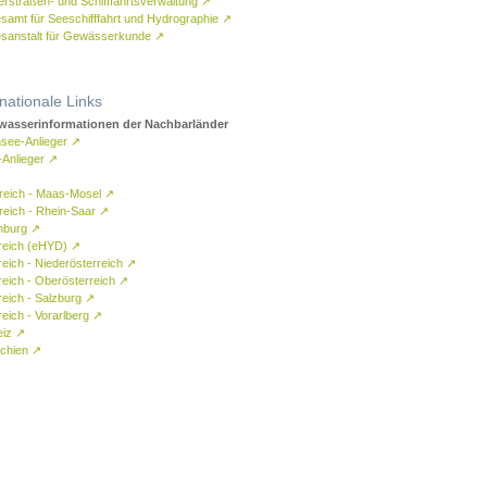
rstraßen- und Schifffahrtsverwaltung
↗
samt für Seeschifffahrt und Hydrographie
↗
sanstalt für Gewässerkunde
↗
rnationale Links
asserinformationen der Nachbarländer
see-Anlieger
↗
-Anlieger
↗
reich - Maas-Mosel
↗
reich - Rhein-Saar
↗
mburg
↗
reich (eHYD)
↗
reich - Niederösterreich
↗
reich - Oberösterreich
↗
reich - Salzburg
↗
eich - Vorarlberg
↗
eiz
↗
chien
↗