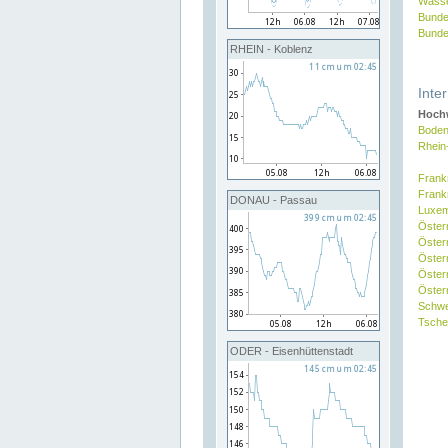
Wasse
Bunde
Bunde
RHEIN - Koblenz
Inte
Hochw
Boden
Rhein
Frank
Frank
DONAU - Passau
Luxe
Öster
Öster
Öster
Öster
Österr
Schw
Tsche
ODER - Eisenhüttenstadt