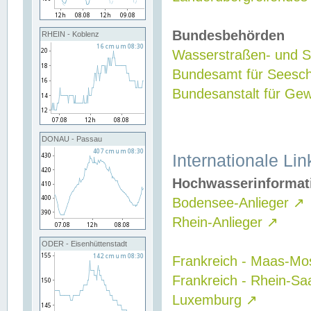
Bundesbehörden
RHEIN - Koblenz
Wasserstraßen- und Sc
Bundesamt für Seesch
Bundesanstalt für G
DONAU - Passau
Internationale Lin
Hochwasserinformat
Bodensee-Anlieger
↗
Rhein-Anlieger
↗
ODER - Eisenhüttenstadt
Frankreich - Maas-Mo
Frankreich - Rhein-Sa
Luxemburg
↗