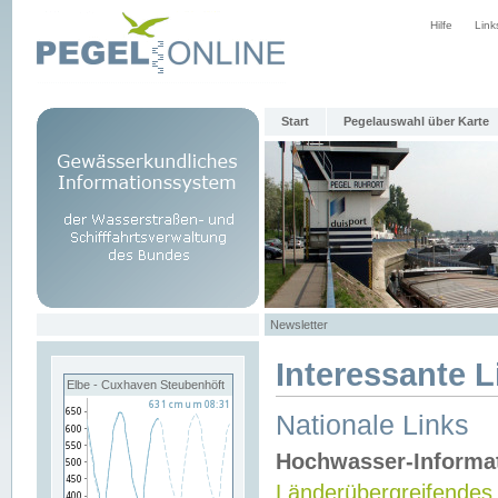
Hilfe
Link
Start
Pegelauswahl über Karte
Newsletter
Interessante L
Elbe - Cuxhaven Steubenhöft
Nationale Links
Hochwasser-Informa
Länderübergreifendes