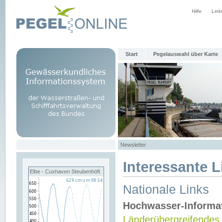
Hilfe
Link
Start
Pegelauswahl über Karte
Newsletter
Interessante L
Elbe - Cuxhaven Steubenhöft
Nationale Links
Hochwasser-Informa
Länderübergreifendes