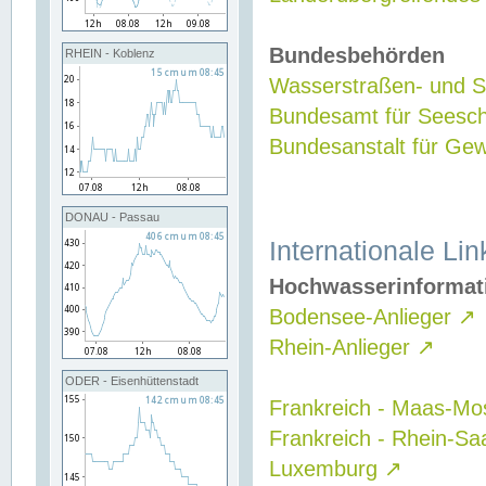
Bundesbehörden
RHEIN - Koblenz
Wasserstraßen- und Sc
Bundesamt für Seesch
Bundesanstalt für G
DONAU - Passau
Internationale Lin
Hochwasserinformat
Bodensee-Anlieger
↗
Rhein-Anlieger
↗
ODER - Eisenhüttenstadt
Frankreich - Maas-Mo
Frankreich - Rhein-Sa
Luxemburg
↗