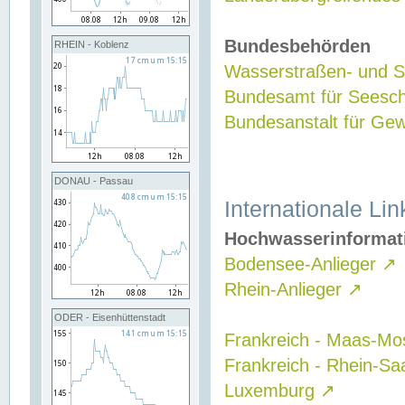
Bundesbehörden
RHEIN - Koblenz
Wasserstraßen- und Sc
Bundesamt für Seesch
Bundesanstalt für G
DONAU - Passau
Internationale Lin
Hochwasserinformat
Bodensee-Anlieger
↗
Rhein-Anlieger
↗
ODER - Eisenhüttenstadt
Frankreich - Maas-Mo
Frankreich - Rhein-Sa
Luxemburg
↗