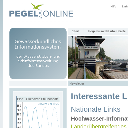
Hilfe
Link
Start
Pegelauswahl über Karte
Newsletter
Interessante L
Elbe - Cuxhaven Steubenhöft
Nationale Links
Hochwasser-Informa
Länderübergreifendes