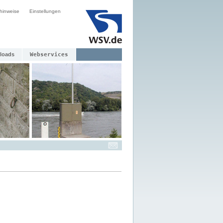
hinweise
Einstellungen
loads
Webservices