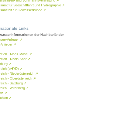
rstraßen- und Schifffahrtsverwaltung
↗
samt für Seeschifffahrt und Hydrographie
↗
sanstalt für Gewässerkunde
↗
rnationale Links
asserinformationen der Nachbarländer
see-Anlieger
↗
-Anlieger
↗
reich - Maas-Mosel
↗
reich - Rhein-Saar
↗
mburg
↗
reich (eHYD)
↗
reich - Niederösterreich
↗
reich - Oberösterreich
↗
reich - Salzburg
↗
eich - Vorarlberg
↗
eiz
↗
chien
↗