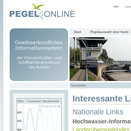
Hilfe
Link
Start
Pegelauswahl über Karte
Newsletter
Interessante L
Elbe - Cuxhaven Steubenhöft
Nationale Links
Hochwasser-Informa
Länderübergreifendes