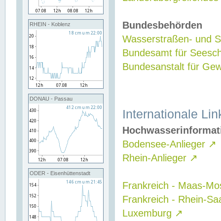
Bundesbehörden
RHEIN - Koblenz
Wasserstraßen- und Sc
Bundesamt für Seesch
Bundesanstalt für G
DONAU - Passau
Internationale Lin
Hochwasserinformat
Bodensee-Anlieger
↗
Rhein-Anlieger
↗
ODER - Eisenhüttenstadt
Frankreich - Maas-Mo
Frankreich - Rhein-Sa
Luxemburg
↗