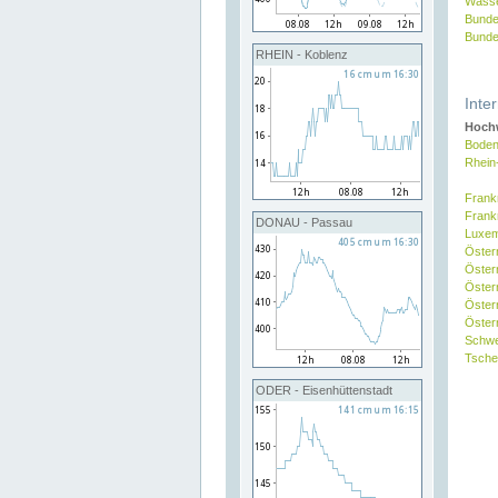
Wasse
Bunde
Bunde
RHEIN - Koblenz
Inte
Hochw
Boden
Rhein
Frank
Frank
DONAU - Passau
Luxe
Öster
Öster
Öster
Öster
Österr
Schw
Tsche
ODER - Eisenhüttenstadt