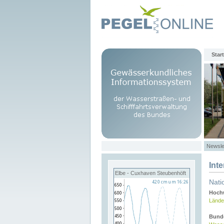
Start
Newsle
Int
Elbe - Cuxhaven Steubenhöft
Nati
Hochw
Lände
Bund