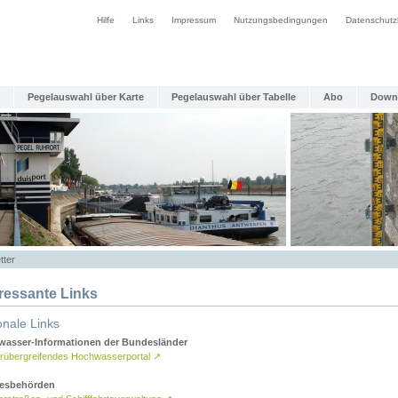
Hilfe
Links
Impressum
Nutzungsbedingungen
Datenschutz
Pegelauswahl über Karte
Pegelauswahl über Tabelle
Abo
Down
tter
eressante Links
onale Links
asser-Informationen der Bundesländer
rübergreifendes Hochwasserportal
↗
esbehörden