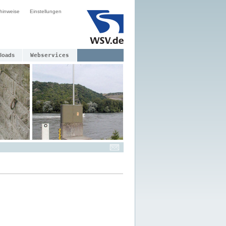
hinweise
Einstellungen
loads
Webservices