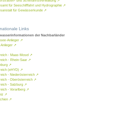
rstraßen- und Schifffahrtsverwaltung
↗
samt für Seeschifffahrt und Hydrographie
↗
sanstalt für Gewässerkunde
↗
rnationale Links
asserinformationen der Nachbarländer
see-Anlieger
↗
-Anlieger
↗
reich - Maas-Mosel
↗
reich - Rhein-Saar
↗
mburg
↗
reich (eHYD)
↗
reich - Niederösterreich
↗
reich - Oberösterreich
↗
reich - Salzburg
↗
eich - Vorarlberg
↗
eiz
↗
chien
↗