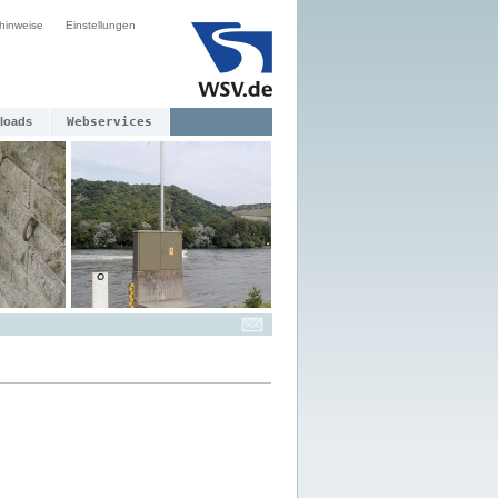
hinweise
Einstellungen
loads
Webservices