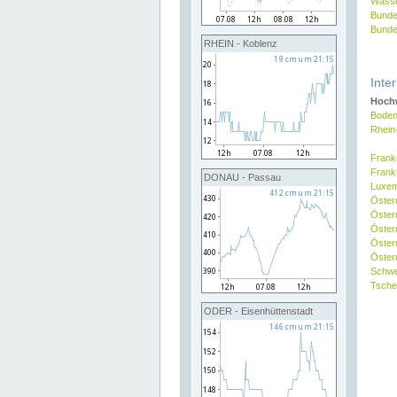
Wasse
Bunde
Bunde
RHEIN - Koblenz
Inte
Hochw
Boden
Rhein
Frank
Frank
DONAU - Passau
Luxe
Öster
Öster
Öster
Öster
Österr
Schw
Tsche
ODER - Eisenhüttenstadt