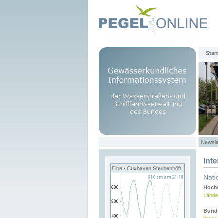
Start
Newsle
Int
Elbe - Cuxhaven Steubenhöft
Nati
Hochw
Lände
Bund