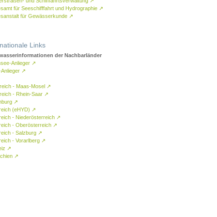
rstraßen- und Schifffahrtsverwaltung
↗
samt für Seeschifffahrt und Hydrographie
↗
sanstalt für Gewässerkunde
↗
rnationale Links
asserinformationen der Nachbarländer
see-Anlieger
↗
-Anlieger
↗
reich - Maas-Mosel
↗
reich - Rhein-Saar
↗
mburg
↗
reich (eHYD)
↗
reich - Niederösterreich
↗
reich - Oberösterreich
↗
reich - Salzburg
↗
eich - Vorarlberg
↗
eiz
↗
chien
↗