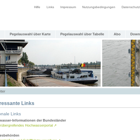
Hilfe
Links
Impressum
Nutzungsbedingungen
Datenschutz
Pegelauswahl über Karte
Pegelauswahl über Tabelle
Abo
Down
tter
eressante Links
onale Links
asser-Informationen der Bundesländer
rübergreifendes Hochwasserportal
↗
esbehörden