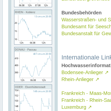
Bundesbehörden
RHEIN - Koblenz
Wasserstraßen- und Sc
Bundesamt für Seesch
Bundesanstalt für G
DONAU - Passau
Internationale Lin
Hochwasserinformat
Bodensee-Anlieger
↗
Rhein-Anlieger
↗
ODER - Eisenhüttenstadt
Frankreich - Maas-Mo
Frankreich - Rhein-Sa
Luxemburg
↗