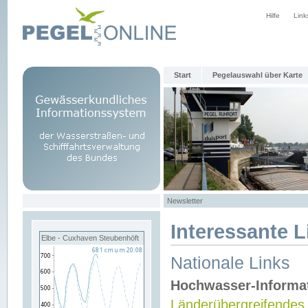
Hilfe
Link
Start
Pegelauswahl über Karte
Newsletter
Interessante L
Elbe - Cuxhaven Steubenhöft
Nationale Links
Hochwasser-Informa
Länderübergreifendes