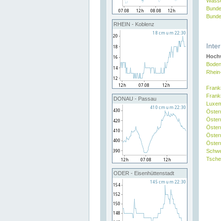
Wasse
Bunde
Bunde
RHEIN - Koblenz
Inte
Hochw
Boden
Rhein
Frank
Frank
DONAU - Passau
Luxe
Öster
Öster
Öster
Öster
Österr
Schw
Tsche
ODER - Eisenhüttenstadt