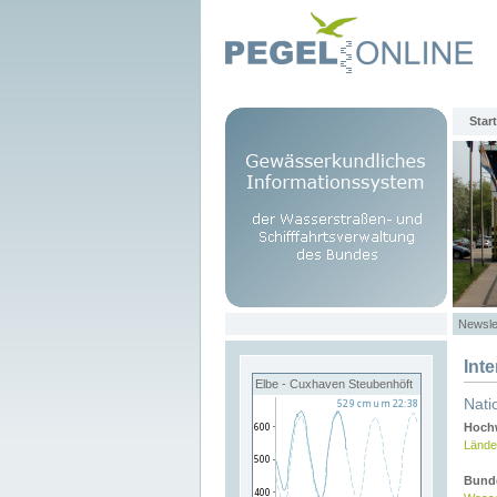
Start
Newsle
Int
Elbe - Cuxhaven Steubenhöft
Nati
Hochw
Lände
Bund