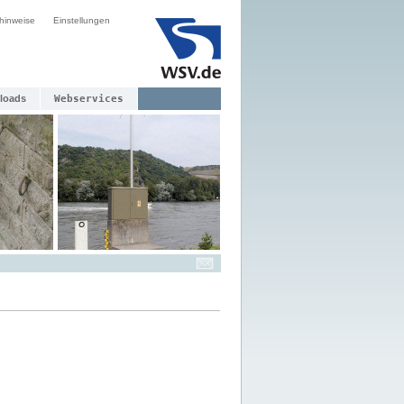
hinweise
Einstellungen
loads
Webservices