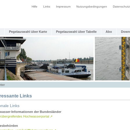
Hilfe
Links
Impressum
Nutzungsbedingungen
Datenschutz
Pegelauswahl über Karte
Pegelauswahl über Tabelle
Abo
Down
tter
eressante Links
onale Links
asser-Informationen der Bundesländer
rübergreifendes Hochwasserportal
↗
esbehörden