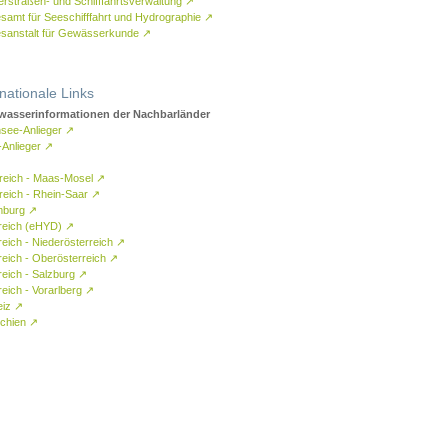
rstraßen- und Schifffahrtsverwaltung
↗
samt für Seeschifffahrt und Hydrographie
↗
sanstalt für Gewässerkunde
↗
rnationale Links
asserinformationen der Nachbarländer
see-Anlieger
↗
-Anlieger
↗
reich - Maas-Mosel
↗
reich - Rhein-Saar
↗
mburg
↗
reich (eHYD)
↗
reich - Niederösterreich
↗
reich - Oberösterreich
↗
reich - Salzburg
↗
eich - Vorarlberg
↗
eiz
↗
chien
↗