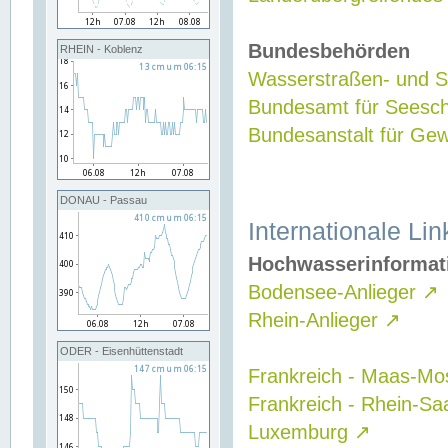
Bundesbehörden
RHEIN - Koblenz
Wasserstraßen- und Sc
Bundesamt für Seesch
Bundesanstalt für G
DONAU - Passau
Internationale Lin
Hochwasserinformat
Bodensee-Anlieger
↗
Rhein-Anlieger
↗
ODER - Eisenhüttenstadt
Frankreich - Maas-Mo
Frankreich - Rhein-Sa
Luxemburg
↗