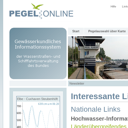
Hilfe
Link
Start
Pegelauswahl über Karte
Newsletter
Interessante L
Elbe - Cuxhaven Steubenhöft
Nationale Links
Hochwasser-Informa
Länderübergreifendes