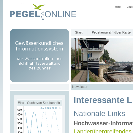
Hilfe
Link
Start
Pegelauswahl über Karte
Newsletter
Interessante L
Elbe - Cuxhaven Steubenhöft
Nationale Links
Hochwasser-Informa
Länderübergreifendes