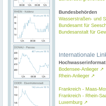
Bundesbehörden
RHEIN - Koblenz
Wasserstraßen- und Sc
Bundesamt für Seesch
Bundesanstalt für G
DONAU - Passau
Internationale Lin
Hochwasserinformat
Bodensee-Anlieger
↗
Rhein-Anlieger
↗
ODER - Eisenhüttenstadt
Frankreich - Maas-Mo
Frankreich - Rhein-Sa
Luxemburg
↗