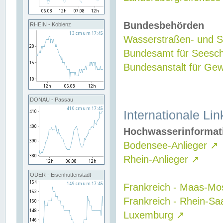
Bundesbehörden
RHEIN - Koblenz
Wasserstraßen- und Sc
Bundesamt für Seesch
Bundesanstalt für G
DONAU - Passau
Internationale Lin
Hochwasserinformat
Bodensee-Anlieger
↗
Rhein-Anlieger
↗
ODER - Eisenhüttenstadt
Frankreich - Maas-Mo
Frankreich - Rhein-Sa
Luxemburg
↗