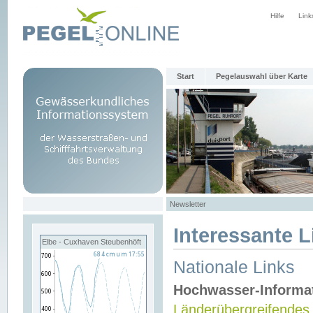
Hilfe
Link
Start
Pegelauswahl über Karte
Newsletter
Interessante L
Elbe - Cuxhaven Steubenhöft
Nationale Links
Hochwasser-Informa
Länderübergreifendes